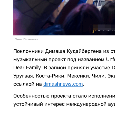
Фото: Dimasnews
Поклонники Димаша Кудайбергена из с
музыкальный проект под названием Unforg
Dear Family. В записи приняли участие 
Уругвая, Коста-Рики, Мексики, Чили, Э
ссылкой на
dimashnews.com
.
Особенностью проекта стало исполнение
устойчивый интерес международной ауд