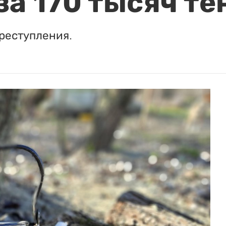
за 170 тысяч те
реступления.