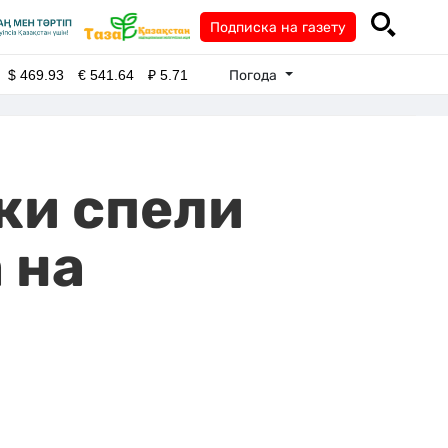
Подписка на газету
Погода
$
469.93
€
541.64
₽
5.71
ки спели
 на