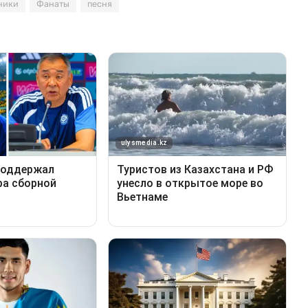
ники
Фанаты
песня