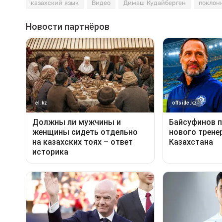
казахский язык
Видео
Димаш Кудайберген
поклон