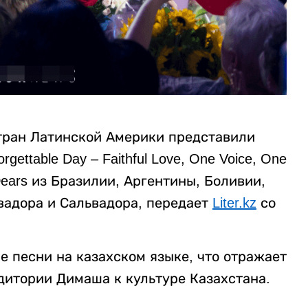
тран Латинской Америки представили
ettable Day – Faithful Love, One Voice, One
Dears из Бразилии, Аргентины, Боливии,
квадора и Сальвадора, передает
Liter.kz
со
 песни на казахском языке, что отражает
итории Димаша к культуре Казахстана.