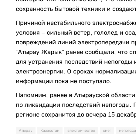
сохранность бытовой техники и создаю
Причиной нестабильного электроснабж
условия – сильный ветер, гололед и оса
повреждений линий электропередачи п
“Атырау Жарык” ранее сообщали, что с
для устранения последствий непогоды 
электроэнергии. О сроках нормализац
информации пока не поступало.
Напомним, ранее в Атырауской област
по ликвидации последствий непогоды. П
регионе сохранится до вечера 15 декаб
Атырау
Казахстан
электричество
снег
непогода