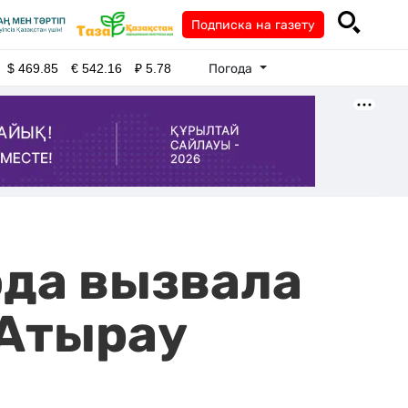
Подписка на газету
Погода
$
469.85
€
542.16
₽
5.78
ода вызвала
 Атырау