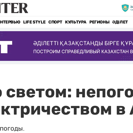
НТЕРВЬЮ
LIFE STYLE
СПОРТ
КУЛЬТУРА
РЕГИОНЫ
ӘДІЛЕТ
 светом: непог
ектричеством в
епогоды.