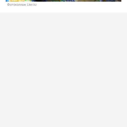
Фотоколлаж Liter.kz