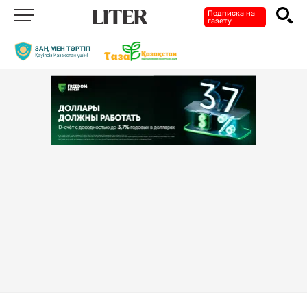
Подписка на
газету