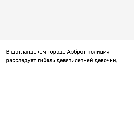
В шотландском городе Арброт полиция
расследует гибель девятилетней девочки,
которую нашли с тяжелыми травмами в
промышленной зоне, где семья разбила
палаточный лагерь. По подозрению в
убийстве ребенка задержан ее 35-летний
отец, передает
Liter.kz
со ссылкой на
The Sun
.
По данным полиции, семья из Западного
Йоркшира приехала в Арброт и разбила
палатку на территории заброшенной