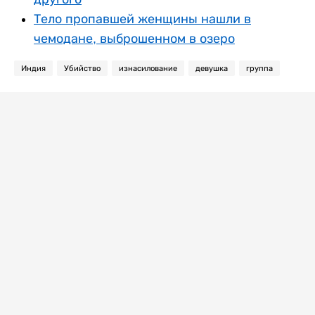
Тело пропавшей женщины нашли в
чемодане, выброшенном в озеро
Индия
Убийство
изнасилование
девушка
группа