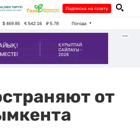
Подписка на газету
Погода
$
469.85
€
542.16
₽
5.78
страняют от
ымкента