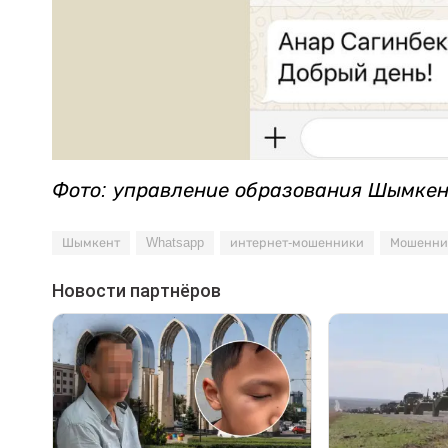
Фото: управление образования Шымке
Шымкент
Whatsapp
интернет-мошенники
Мошенни