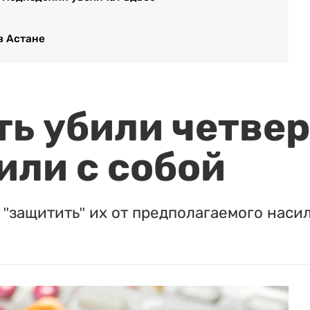
в Астане
ть убили четвер
или с собой
"защитить" их от предполагаемого насил