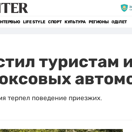
НТЕРВЬЮ
LIFE STYLE
СПОРТ
КУЛЬТУРА
РЕГИОНЫ
ӘДІЛЕТ
тил туристам и
люксовых автом
мя терпел поведение приезжих.