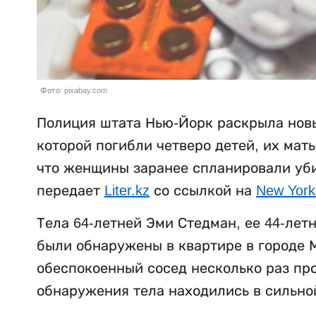
Фото: pixabay.com
Полиция штата Нью-Йорк раскрыла новы
которой погибли четверо детей, их мат
что женщины заранее спланировали убий
передает
Liter.kz
со ссылкой на
New York
Тела 64-летней Эми Стедман, ее 44-лет
были обнаружены в квартире в городе М
обеспокоенный сосед несколько раз пр
обнаружения тела находились в сильно