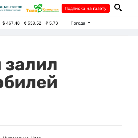
Подписка на газету
Погода
$
467.48
€
539.52
₽
5.73
 залил
обилей