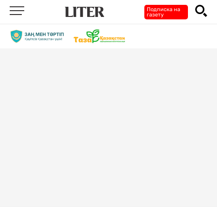
Подписка на
газету