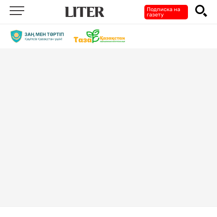
Подписка на
газету