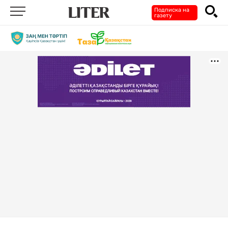
Подписка на
газету