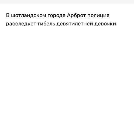
В шотландском городе Арброт полиция
расследует гибель девятилетней девочки,
которую нашли с тяжелыми травмами в
промышленной зоне, где семья разбила
палаточный лагерь. По подозрению в
убийстве ребенка задержан ее 35-летний
отец, передает
Liter.kz
со ссылкой на
The Sun
.
По данным полиции, семья из Западного
Йоркшира приехала в Арброт и разбила
палатку на территории заброшенной
промышленной зоны неподалеку от пляжа.
Вместе с родителями были двое детей.
Местные жители рассказали, что вечером в
воскресенье заметили палатку рядом с