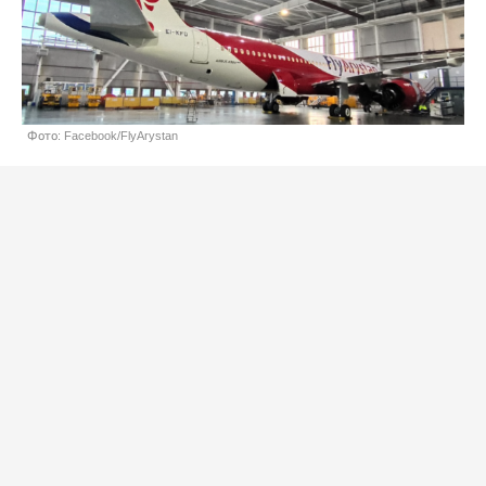
Фото: Facebook/FlyArystan