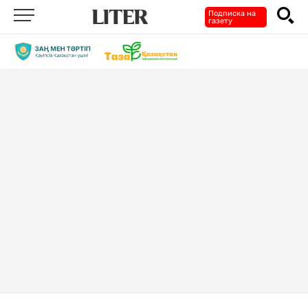
Подписка на
газету