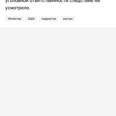
уголовной ответственности следствие не
усмотрело.
Убийство
США
подросток
сестра