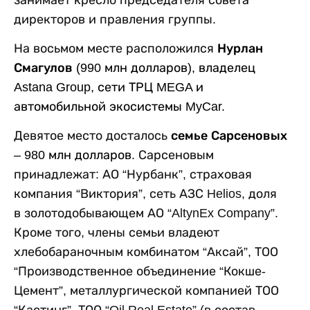
директоров и правления группы.
На восьмом месте расположился
Нурлан
Смагулов
(990 млн долларов), владелец
Astana Group, сети ТРЦ MEGA и
автомобильной экосистемы MyCar.
Девятое место досталось
семье Сарсеновых
– 980 млн долларов.
Сарсеновым
принадлежат: АО “Нурбанк”, страховая
компания “Виктория”, сеть АЗС Helios, доля
в золотодобывающем АО “AltynEx Company”.
Кроме того, члены семьи владеют
хлебобараночным комбинатом “Аксай”, ТОО
“Производственное объединение “Кокше-
Цемент”, металлургической компанией ТОО
“Кастинг”, ТОО “Oil Real Estate” (в состав