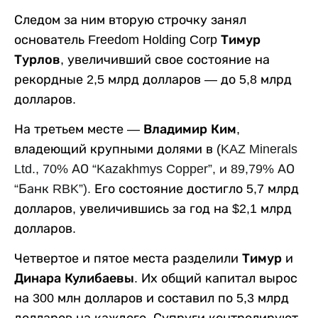
Следом за ним вторую строчку занял
основатель Freedom Holding Corp
Тимур
Турлов
, увеличивший свое состояние на
рекордные 2,5 млрд долларов — до 5,8 млрд
долларов.
На третьем месте —
Владимир Ким
,
владеющий крупными долями в (
KAZ
Minerals
Ltd
., 70% АО “
Kazakhmys
Copper
”, и 89,79% АО
“Банк
RBK
”).
Его состояние достигло 5,7 млрд
долларов, увеличившись за год на $2,1 млрд
долларов.
Четвертое и пятое места разделили
Тимур
и
Динара Кулибаевы
. Их общий капитал вырос
на 300 млн долларов и составил по 5,3 млрд
долларов на каждого. Супруги контролируют