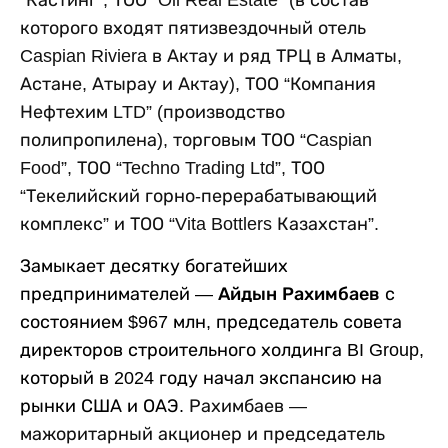
которого входят пятизвездочный отель
Caspian Riviera в Актау и ряд ТРЦ в Алматы,
Астане, Атырау и Актау), ТОО “Компания
Нефтехим LTD” (производство
полипропилена), торговым ТОО “Caspian
Food”, ТОО “Techno Trading Ltd”, ТОО
“Текелийский горно-перерабатывающий
комплекс” и ТОО “Vita Bottlers Казахстан”.
Замыкает десятку богатейших
предпринимателей —
Айдын Рахимбаев
с
состоянием $967 млн, председатель совета
директоров строительного холдинга BI Group,
который в 2024 году начал экспансию на
рынки США и ОАЭ.
Рахимбаев —
мажоритарный акционер и председатель