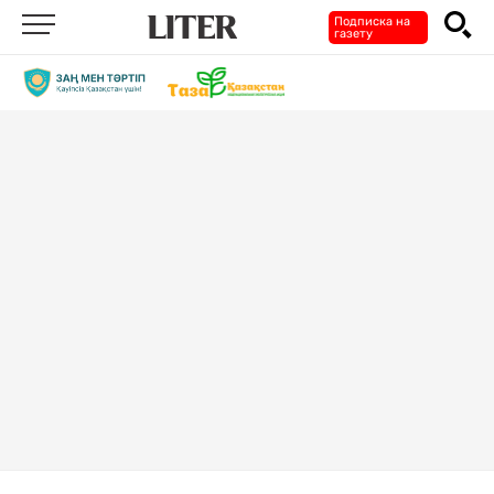
Подписка на
газету