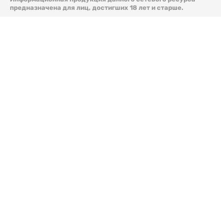
предназначена для лиц, достигших 18 лет и старше.
© 2026 Liter.kz. Все права защищены.
Скачать
электронную версию газеты Liter.kz № 88 от 8 авг.