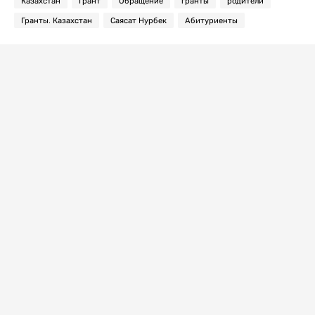
Казахстан
Грант
Обращение
гранты
родители
Гранты. Казахстан
Саясат Нурбек
Абитуриенты