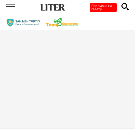
Подписка на
газету