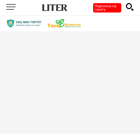
Подписка на
газету