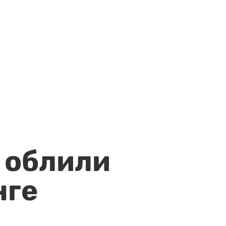
 облили
нге