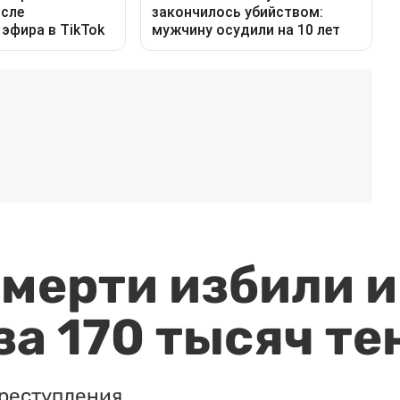
мерти избили и
за 170 тысяч те
реступления.