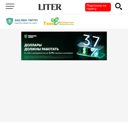
Подписка на
газету