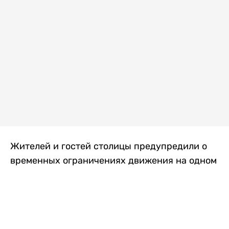
Жителей и гостей столицы предупредили о
временных ограничениях движения на одном
из самых загруженных проспектов города.
Причиной станут дорожные работы, которые
продлятся два дня, передает
Liter.kz
.
По информации городских служб, с 7 по 8