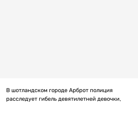
В шотландском городе Арброт полиция
расследует гибель девятилетней девочки,
которую нашли с тяжелыми травмами в
промышленной зоне, где семья разбила
палаточный лагерь. По подозрению в
убийстве ребенка задержан ее 35-летний