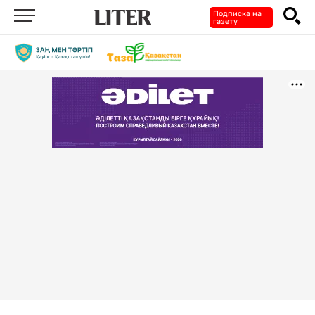
Подписка на
газету