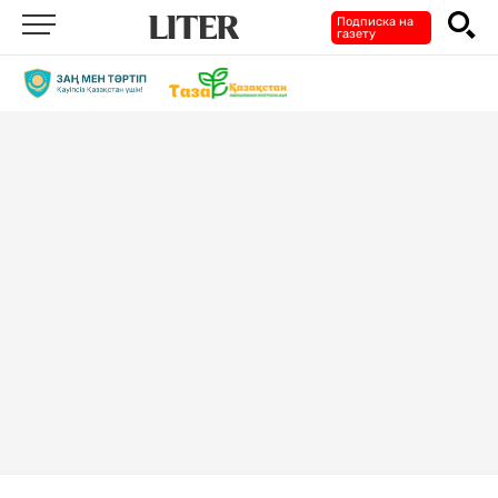
Подписка на
газету