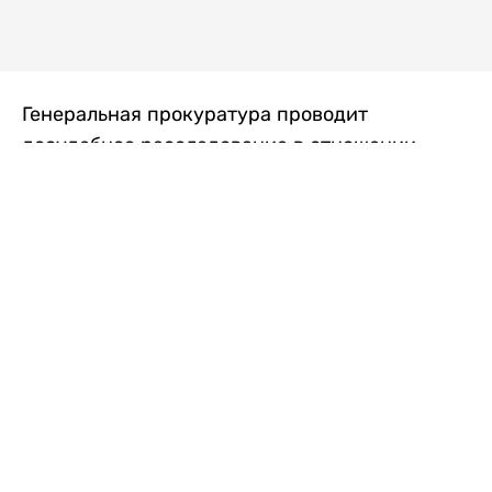
Генеральная прокуратура проводит
досудебное расследование в отношении
преступной группы, длительное время
занимавшейся экономической контрабандой
товаров из Китая в Казахстан, передает
Liter.kz
со ссылкой на Генпрокуратуру РК.
"Следствием установлено, что из 37
компаний, только по двум
аффилированным предприятиям
"Metlink" и "Urban Green" участниками
ОПГ причинен ущерб государству
свыше 2,7 млрд тенге", - говорится в