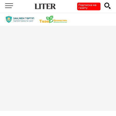
Подписка на
газету