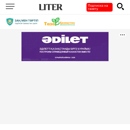
Подписка на
газету