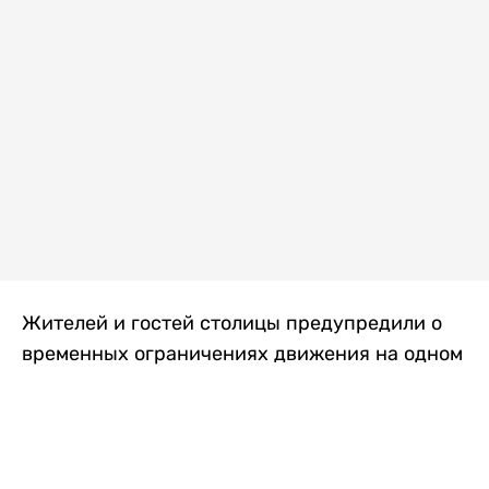
Жителей и гостей столицы предупредили о
временных ограничениях движения на одном
из самых загруженных проспектов города.
Причиной станут дорожные работы, которые
продлятся два дня, передает
Liter.kz
.