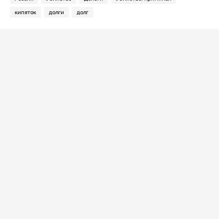
кипяток
долги
долг