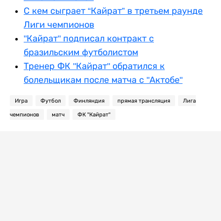
С кем сыграет “Кайрат” в третьем раунде
Лиги чемпионов
"Кайрат" подписал контракт с
бразильским футболистом
Тренер ФК "Кайрат" обратился к
болельщикам после матча с "Актобе"
Игра
Футбол
Финляндия
прямая трансляция
Лига
чемпионов
матч
ФК "Кайрат"