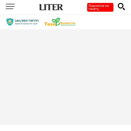
Подписка на
газету