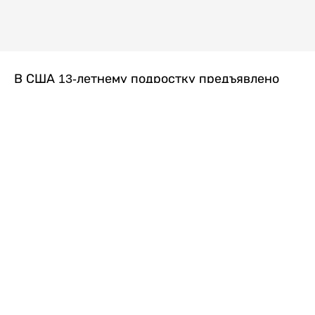
В США 13-летнему подростку предъявлено
обвинение в убийстве второй степени после
гибели его 14-летней сводной сестры. По
версии следствия, трагедия произошла
вскоре после ссоры между детьми, передает
Liter.kz
со ссылкой на
kmph.com
.
Как сообщили в полиции, девочка получила
огнестрельное ранение в голову. Она
скончалась от полученных травм.
Во время происшествия в доме находились
несколько человек, в том числе пятилетний