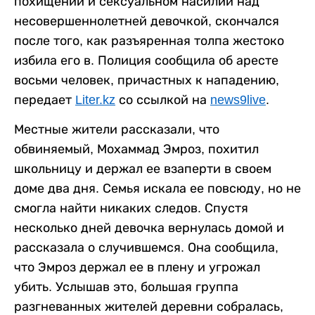
похищении и сексуальном насилии над
несовершеннолетней девочкой, скончался
после того, как разъяренная толпа жестоко
избила его в. Полиция сообщила об аресте
восьми человек, причастных к нападению,
передает
Liter.kz
со ссылкой на
news9live
.
Местные жители рассказали, что
обвиняемый, Мохаммад Эмроз, похитил
школьницу и держал ее взаперти в своем
доме два дня. Семья искала ее повсюду, но не
смогла найти никаких следов. Спустя
несколько дней девочка вернулась домой и
рассказала о случившемся. Она сообщила,
что Эмроз держал ее в плену и угрожал
убить. Услышав это, большая группа
разгневанных жителей деревни собралась,