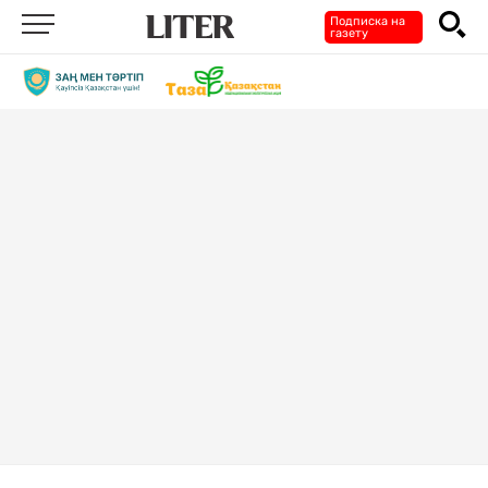
Подписка на
газету