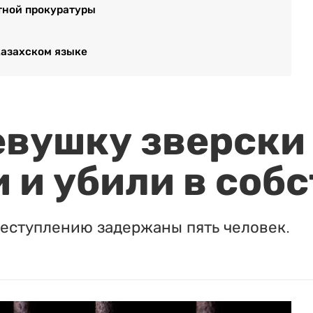
тной прокуратуры
казахском языке
евушку зверски
 и убили в соб
реступлению задержаны пять человек.