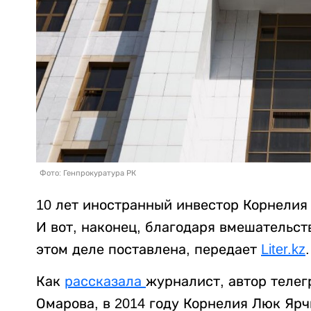
Фото: Генпрокуратура РК
10 лет иностранный инвестор Корнелия 
И вот, наконец, благодаря вмешательст
этом деле поставлена, передает
Liter.kz
.
Как
рассказала
журналист, автор телег
Омарова, в 2014 году Корнелия Люк Яр