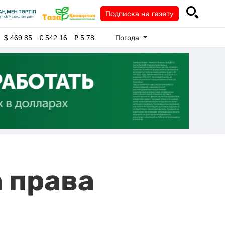
Подписка на газету
Погода
$
469.85
€
542.16
₽
5.78
 права