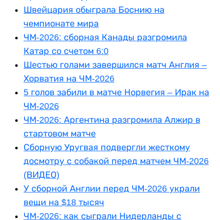
Швейцария обыграла Боснию на
чемпионате мира
ЧМ-2026: сборная Канады разгромила
Катар со счетом 6:0
Шестью голами завершился матч Англия –
Хорватия на ЧМ-2026
5 голов забили в матче Норвегия – Ирак на
ЧМ-2026
ЧМ-2026: Аргентина разгромила Алжир в
стартовом матче
Сборную Уругвая подвергли жесткому
досмотру с собакой перед матчем ЧМ‑2026
(ВИДЕО)
У сборной Англии перед ЧМ-2026 украли
вещи на $18 тысяч
ЧМ-2026: как сыграли Нидерланды с