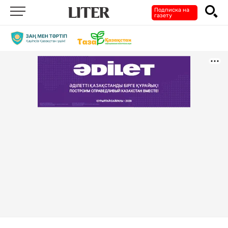
Подписка на
газету