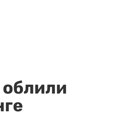
 облили
нге