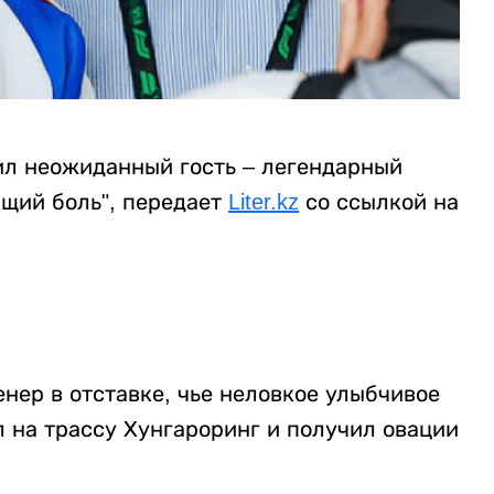
ил неожиданный гость – легендарный
ющий боль", передает
Liter.kz
со ссылкой на
нер в отставке, чье неловкое улыбчивое
л на трассу Хунгароринг и получил овации