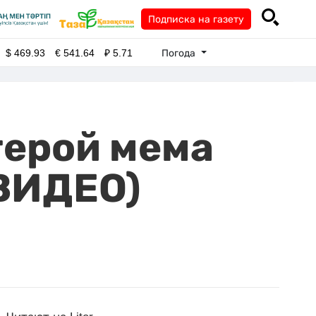
Подписка на газету
Погода
$
469.93
€
541.64
₽
5.71
герой мема
(ВИДЕО)