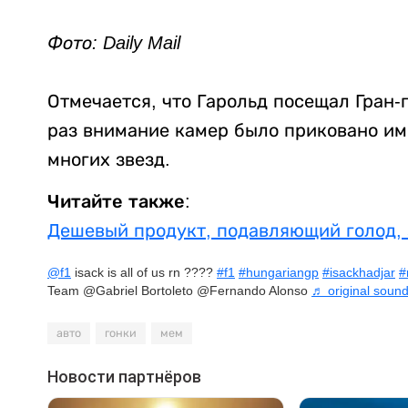
Фото: Daily Mail
Отмечается, что Гарольд посещал Гран-п
раз внимание камер было приковано им
многих звезд.
Читайте также:
Дешевый продукт, подавляющий голод, 
@f1
isack is all of us rn ????
#f1
#hungariangp
#isackhadjar
#
Team @Gabriel Bortoleto @Fernando Alonso
♬ original sound
авто
гонки
мем