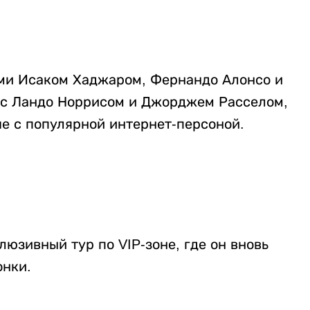
ами Исаком Хаджаром, Фернандо Алонсо и
 с Ландо Норрисом и Джорджем Расселом,
е с популярной интернет-персоной.
юзивный тур по VIP-зоне, где он вновь
онки.