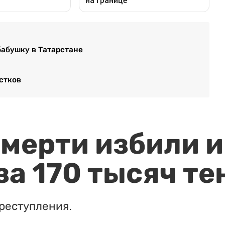
 бабушку в Татарстане
стков
мерти избили и
за 170 тысяч те
реступления.