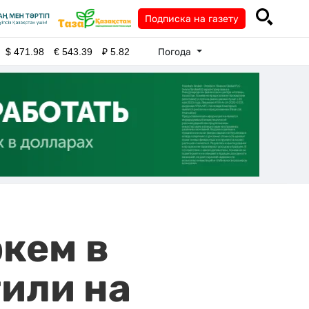
Подписка на газету
Погода
$
471.98
€
543.39
₽
5.82
кем в
тили на