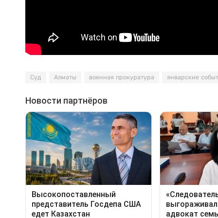
Суд
Алматы
военная прокуратура
январские собы