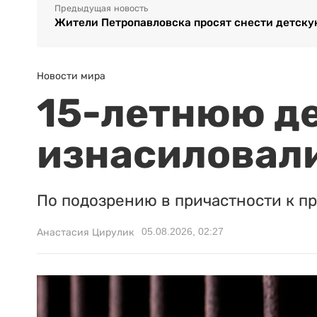
Предыдущая новость
Жители Петропавловска просят снести детску
Новости мира
15-летнюю д
изнасиловали
По подозрению в причастности к п
05.08.2026, 02:27
Анастасия Цирулик