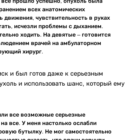
 все прошло успешно, опухоль была
хранением всех анатомических
ь движения, чувствительность в руках
отать, исчезли проблемы с дыханием.
тельно ходить. На девятые – готовится
аблюдением врачей на амбулаторном
рующий хирург.
иск и был готов даже к серьезным
ухоль и использовать шанс, который ему
или все возможные серьезные
 на все. У меня настолько ослабли
тровую бутылку. Не мог самостоятельно
енностью сказать, что врачи вернули