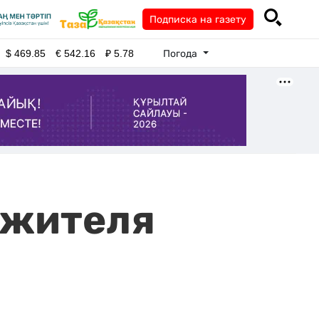
Подписка на газету
Погода
$
469.85
€
542.16
₽
5.78
 жителя