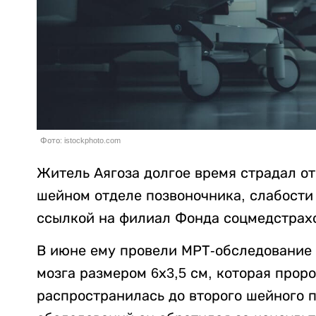
Фото: istockphoto.com
Житель Аягоза долгое время страдал от
шейном отделе позвоночника, слабости 
ссылкой на филиал Фонда соцмедстрахо
В июне ему провели МРТ-обследование 
мозга размером 6х3,5 см, которая прор
распространилась до второго шейного п