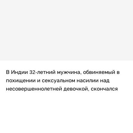
В Индии 32-летний мужчина, обвиняемый в
похищении и сексуальном насилии над
несовершеннолетней девочкой, скончался
после того, как разъяренная толпа жестоко
избила его в. Полиция сообщила об аресте
восьми человек, причастных к нападению,
передает
Liter.kz
со ссылкой на
news9live
.