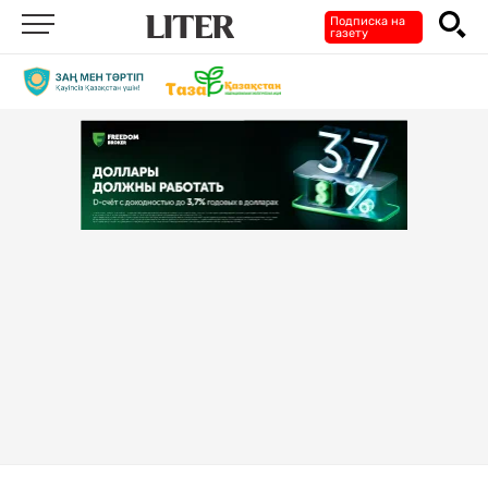
Подписка на
газету