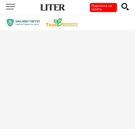
Подписка на
газету