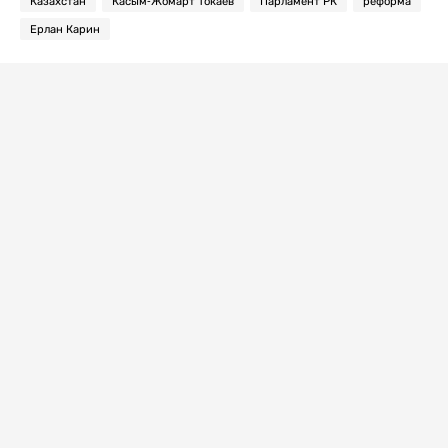
Казахстан
Касым-Жомарт Токаев
Парламент РК
реформа
Ерлан Карин