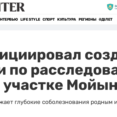
НТЕРВЬЮ
LIFE STYLE
СПОРТ
КУЛЬТУРА
РЕГИОНЫ
ӘДІЛЕТ
нициировал соз
и по расследов
а участке Мойы
ажает глубокие соболезнования родным 