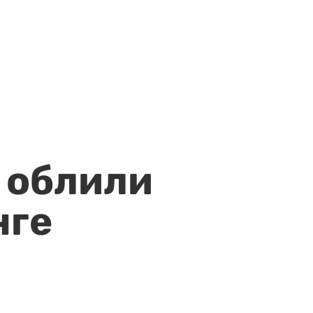
 облили
нге