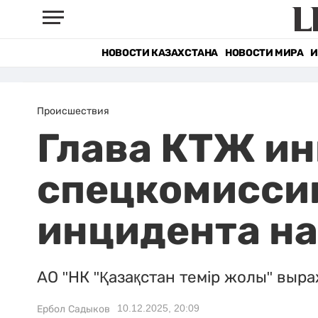
НОВОСТИ КАЗАХСТАНА
НОВОСТИ МИРА
И
Происшествия
Глава КТЖ и
спецкомисси
инцидента н
АО "НК "Қазақстан темір жолы" выр
10.12.2025, 20:09
Ербол Садыков