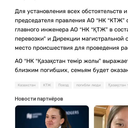
Для установления всех обстоятельств 
председателя правления АО “НК “КТЖ” 
главного инженера АО “НК “ҚТЖ” в сос
перевозки” и Дирекции магистральной 
место происшествия для проведения ра
АО “НК “Қазақстан темір жолы” выража
близким погибших, семьям будет оказа
Казахстан
КТЖ
Поезд
погибли люди
Қазақстан 