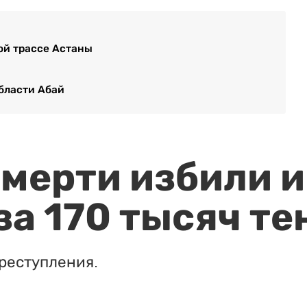
ой трассе Астаны
области Абай
мерти избили и
за 170 тысяч те
реступления.