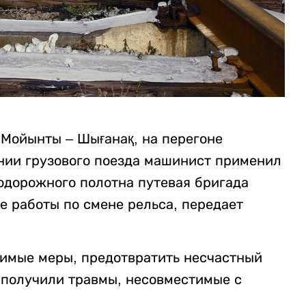
е Мойынты – Шығанақ, на перегоне
нии грузового поезда машинист применил
одорожного полотна путевая бригада
 работы по смене рельса, передает
имые меры, предотвратить несчастный
в получили травмы, несовместимые с