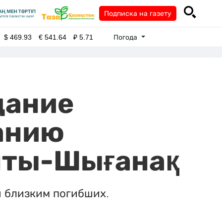
Подписка на газету
Погода
$
469.93
€
541.64
₽
5.71
дание
анию
нты-Шығанақ
и близким погибших.