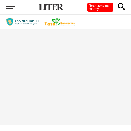
Подписка на
газету