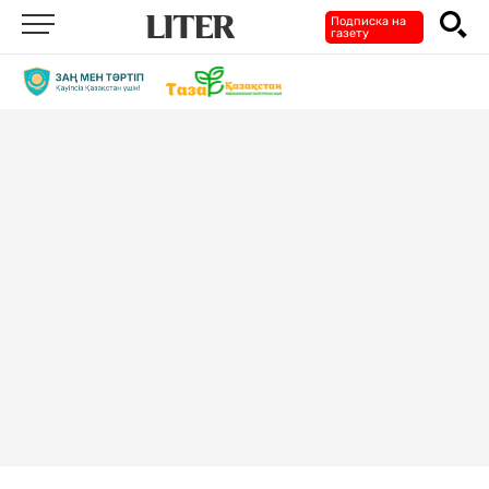
Подписка на
газету