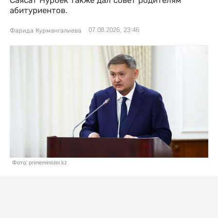
Саясат Нурбек также дал совет родителям
абитуриентов.
07.08.2026, 23:46
Фарида Курмангалиева
Фото: primeminister.kz