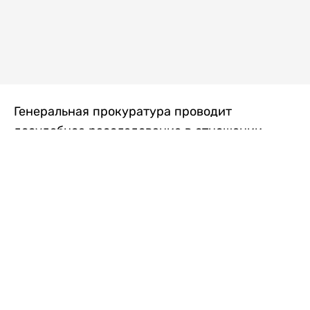
Генеральная прокуратура проводит
досудебное расследование в отношении
преступной группы, длительное время
занимавшейся экономической контрабандой
товаров из Китая в Казахстан, передает
Liter.kz
со ссылкой на Генпрокуратуру РК.
"Следствием установлено, что из 37
компаний, только по двум
аффилированным предприятиям
"Metlink" и "Urban Green" участниками