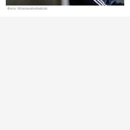
Фото: VK/astanafootballclub