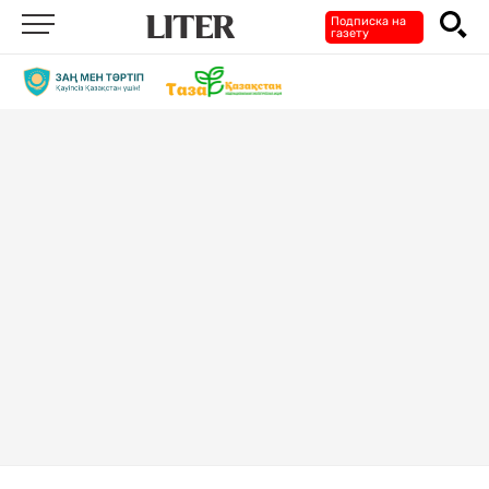
Подписка на
газету