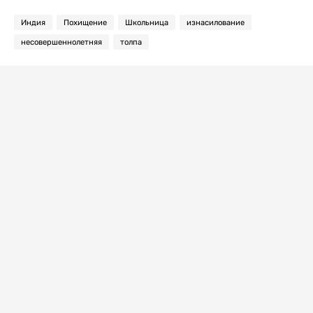
Индия
Похищение
Школьница
изнасилование
несовершеннолетняя
толпа