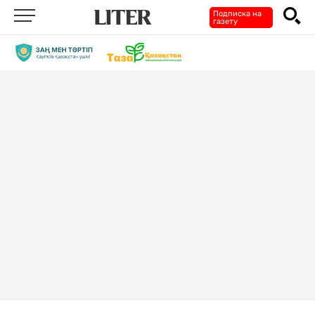
Подписка на
газету