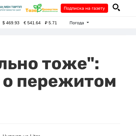
Подписка на газету
Погода
$
469.93
€
541.64
₽
5.71
льно тоже":
 о пережитом