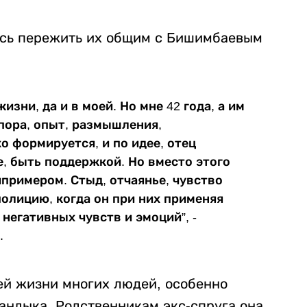
лось пережить их общим с Бишимбаевым
изни, да и в моей. Но мне 42 года, а им
 опора, опыт, размышления,
ко формируется, и по идее, отец
, быть поддержкой. Но вместо этого
ипримером. Стыд, отчаянье, чувство
полицию, когда он при них применяя
негативных чувств и эмоций”, -
.
оей жизни многих людей, особенно
андыка. Родственникам экс-спруга она