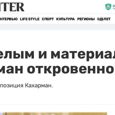
НТЕРВЬЮ
LIFE STYLE
СПОРТ
КУЛЬТУРА
РЕГИОНЫ
ӘДІЛЕТ
елым и материа
ман откровенно
позиция Кахарман.