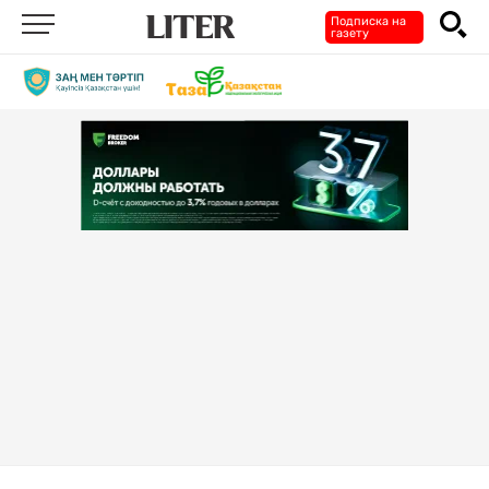
Подписка на
газету