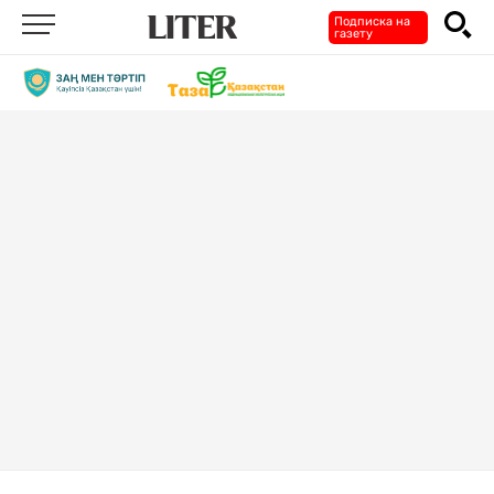
Подписка на
газету