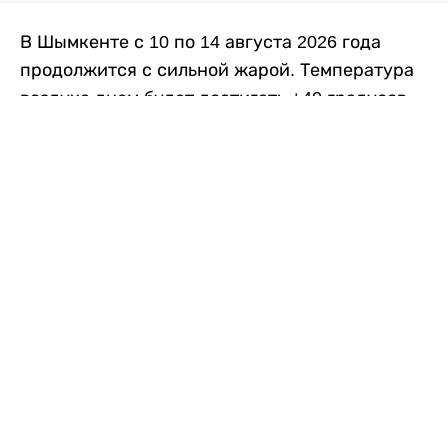
В Шымкенте с 10 по 14 августа 2026 года
продолжится с сильной жарой. Температура
воздуха днем будет достигать +40 градусов,
осадков не ожидается, передает
Liter.kz
со
ссылкой на
данные
Казгидромета.
Согласно информации синоптиков, будущая
рабочая неделя в городе сохранится
переменная облачность. К концу недели жара
немного ослабеет.
Понедельник, 10 августа:
ночью +23…+25
градусов, днем +38…+40. Без осадков.
Северо-восточный ветер – 8–13 метров в
секунду.
Вторник, 11 августа:
ночью +25…+27