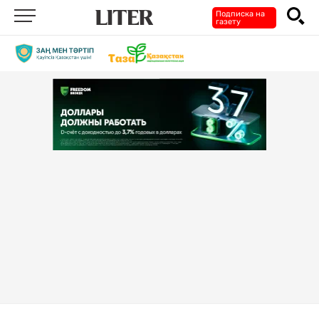
Подписка на
газету