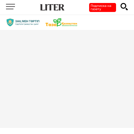
Подписка на
газету