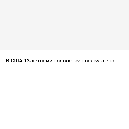
В США 13-летнему подростку предъявлено
обвинение в убийстве второй степени после
гибели его 14-летней сводной сестры. По
версии следствия, трагедия произошла
вскоре после ссоры между детьми, передает
Liter.kz
со ссылкой на
kmph.com
.
Как сообщили в полиции, девочка получила
огнестрельное ранение в голову. Она