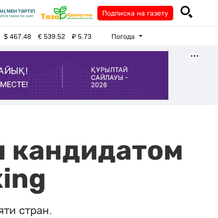
Подписка на газету
Погода
$
467.48
€
539.52
₽
5.73
м кандидатом
xing
яти стран.