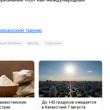
риканский тренер
адий Головкин
боксер
Спортсмен