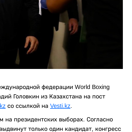
еждународной федерации World Boxing
адий Головкин из Казахстана на пост
.kz
со ссылкой на
Vesti.kz
.
м на президентских выборах. Согласно
 выдвинут только один кандидат, конгресс