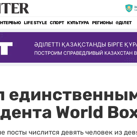
НТЕРВЬЮ
LIFE STYLE
СПОРТ
КУЛЬТУРА
РЕГИОНЫ
ӘДІЛЕТ
л единственны
дента World Bo
е посты числится девять человек из дев