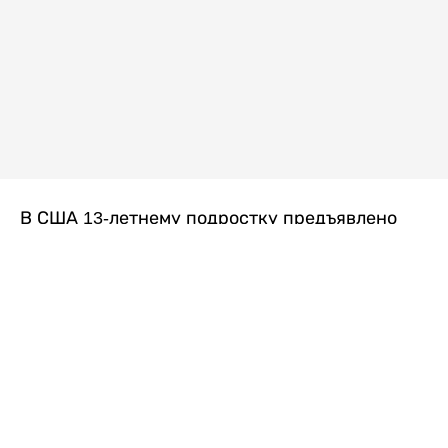
В США 13-летнему подростку предъявлено
обвинение в убийстве второй степени после
гибели его 14-летней сводной сестры. По
версии следствия, трагедия произошла
вскоре после ссоры между детьми, передает
Liter.kz
со ссылкой на
kmph.com
.
Как сообщили в полиции, девочка получила
огнестрельное ранение в голову. Она