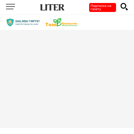
Подписка на
газету