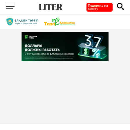
Подписка на
газету