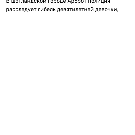
В шотландском городе Арброт полиция
расследует гибель девятилетней девочки,
которую нашли с тяжелыми травмами в
промышленной зоне, где семья разбила
палаточный лагерь. По подозрению в
убийстве ребенка задержан ее 35-летний
отец, передает
Liter.kz
со ссылкой на
The Sun
.
По данным полиции, семья из Западного
Йоркшира приехала в Арброт и разбила
палатку на территории заброшенной
промышленной зоны неподалеку от пляжа.
Вместе с родителями были двое детей.
Местные жители рассказали, что вечером в
воскресенье заметили палатку рядом с
автомобилем Peugeot.