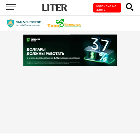
Подписка на
газету