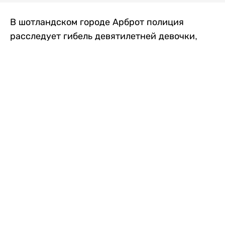
В шотландском городе Арброт полиция
расследует гибель девятилетней девочки,
которую нашли с тяжелыми травмами в
промышленной зоне, где семья разбила
палаточный лагерь. По подозрению в
убийстве ребенка задержан ее 35-летний
отец, передает
Liter.kz
со ссылкой на
The Sun
.
По данным полиции, семья из Западного
Йоркшира приехала в Арброт и разбила
палатку на территории заброшенной
промышленной зоны неподалеку от пляжа.
Вместе с родителями были двое детей.
Местные жители рассказали, что вечером в
воскресенье заметили палатку рядом с