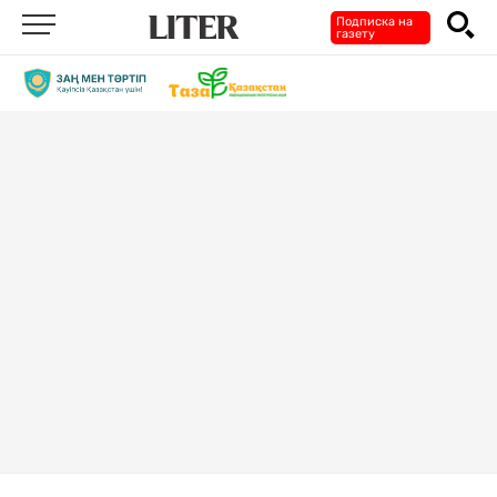
Подписка на
газету