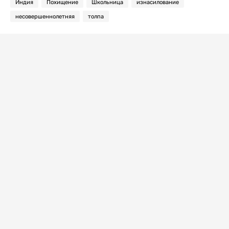
Индия
Похищение
Школьница
изнасилование
несовершеннолетняя
толпа