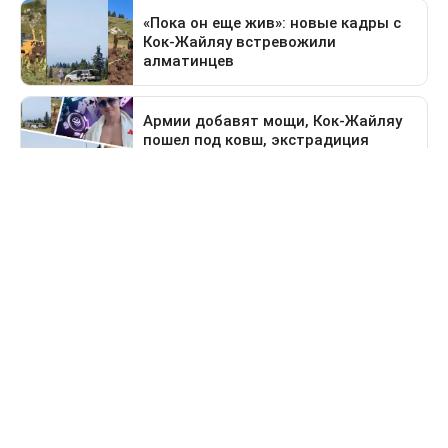
Предыдущая новость
Поездка в Тараз станет дольше: водителей
перенаправят на старый перевал
Свидетельство о постановке на учет периодического печатного
издания №16475-СИ от 24.04.2017 г. Выдано Комитетом
государственного контроля в области связи, информатизации
и средств массовой информации Министерства информации и
коммуникации Республики Казахстан.