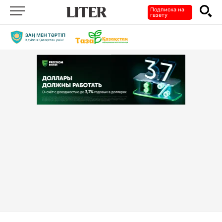
Подписка на
газету