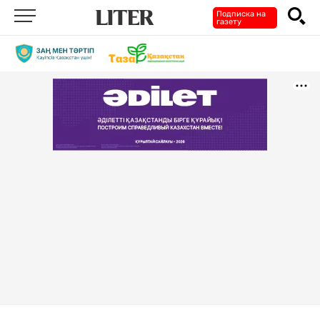
Подписка на
газету