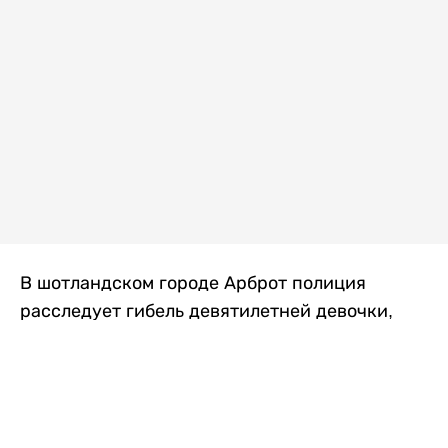
В шотландском городе Арброт полиция
расследует гибель девятилетней девочки,
которую нашли с тяжелыми травмами в
промышленной зоне, где семья разбила
палаточный лагерь. По подозрению в
убийстве ребенка задержан ее 35-летний