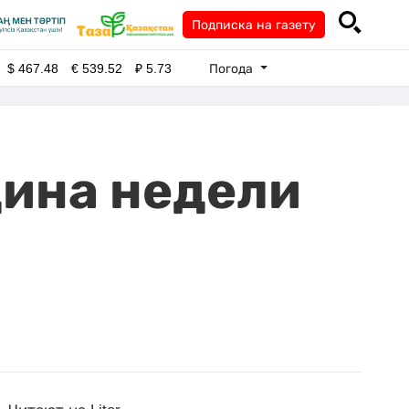
Подписка на газету
Погода
$
467.48
€
539.52
₽
5.73
дина недели