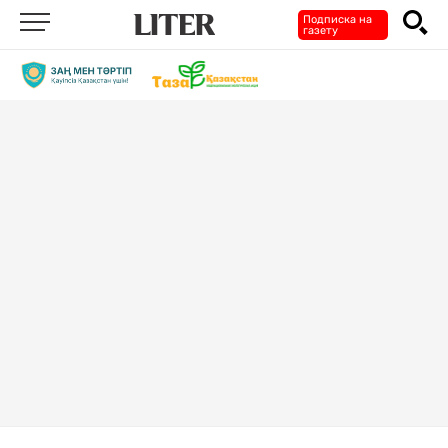
Подписка на
газету