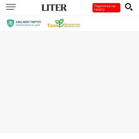
Подписка на
газету