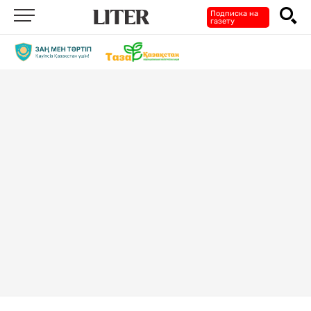
Подписка на
газету