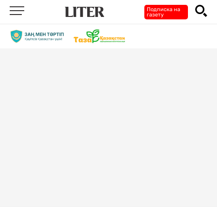
Подписка на
газету