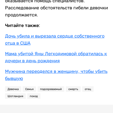
оказывается помощь специалистов.
Расследование обстоятельств гибели девочки
продолжается.
Читайте также:
Дочь убила и вырезала сердце собственного
отца в США
Мама убитой Яны Легкодимовой обратилась к
дочери в день рождения
Мужчина переоделся в женщину, чтобы убить
бывшую
Девочка
Семья
подозреваемый
смерть
отец
Шотландия
поход