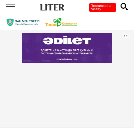
Подписка на
газету